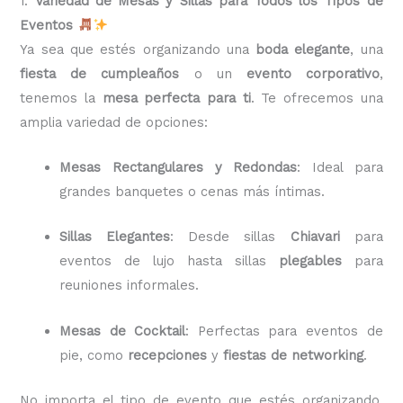
1.
Variedad de Mesas y Sillas para Todos los Tipos de
Eventos
Ya sea que estés organizando una
boda elegante
, una
fiesta de cumpleaños
o un
evento corporativo
,
tenemos la
mesa perfecta para ti
. Te ofrecemos una
amplia variedad de opciones:
Mesas Rectangulares y Redondas
: Ideal para
grandes banquetes o cenas más íntimas.
Sillas Elegantes
: Desde sillas
Chiavari
para
eventos de lujo hasta sillas
plegables
para
reuniones informales.
Mesas de Cocktail
: Perfectas para eventos de
pie, como
recepciones
y
fiestas de networking
.
No importa el tipo de evento que estés organizando,