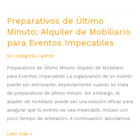
Preparativos de Último
Preparativos
de
Minuto: Alquiler de Mobiliario
Último
para Eventos Impecables
Minuto:
Alquiler
Sin categoría
/
admin
de
Preparativos de Último Minuto: Alquiler de Mobiliario
Mobiliario
para Eventos Impecables La organización de un evento
para
puede ser estresante, especialmente cuando se trata
Eventos
de preparativos de último minuto. Sin embargo, el
Impecables
alquiler de mobiliario puede ser una solución eficaz para
asegurar que tu evento se vea impecable, incluso con
poco tiempo de antelación. A continuación, abordamos
Leer más »