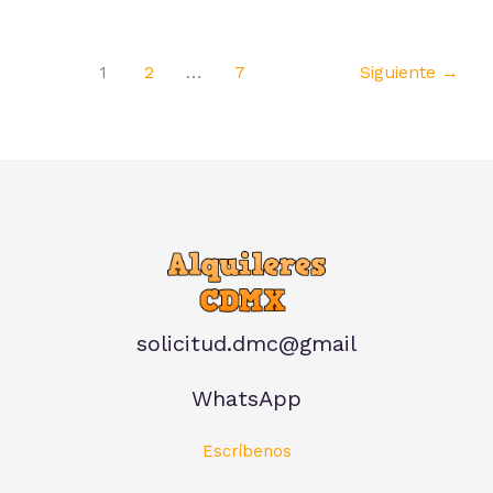
1
2
…
7
Siguiente
→
solicitud.dmc@gmail
WhatsApp
Escríbenos