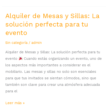
Alquiler de Mesas y Sillas: La
Alquiler
de
solución perfecta para tu
Mesas
evento
y
Sillas:
Sin categoría
/
admin
La
Alquiler de Mesas y Sillas: La solución perfecta para tu
solución
evento
Cuando estás organizando un evento, uno de
perfecta
los aspectos más importantes a considerar es el
para
mobiliario. Las mesas y sillas no solo son esenciales
tu
para que tus invitados se sientan cómodos, sino que
evento
también son clave para crear una atmósfera adecuada
para el
Leer más »