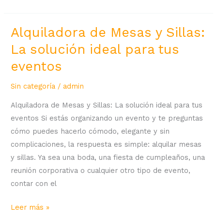
Alquiladora de Mesas y Sillas:
Alquiladora
de
La solución ideal para tus
Mesas
eventos
y
Sillas:
Sin categoría
/
admin
La
Alquiladora de Mesas y Sillas: La solución ideal para tus
solución
eventos Si estás organizando un evento y te preguntas
ideal
cómo puedes hacerlo cómodo, elegante y sin
para
complicaciones, la respuesta es simple: alquilar mesas
tus
y sillas. Ya sea una boda, una fiesta de cumpleaños, una
eventos
reunión corporativa o cualquier otro tipo de evento,
contar con el
Leer más »