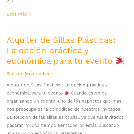
Leer más »
Alquiler de Sillas Plásticas:
Alquiler
de
La opción práctica y
Sillas
económica para tu evento
Plásticas:
La
Sin categoría
/
admin
opción
Alquiler de Sillas Plásticas: La opción práctica y
práctica
económica para tu evento
Cuando estamos
y
organizando un evento, uno de los aspectos que más
económica
nos preocupa es la comodidad de nuestros invitados.
para
La elección de las sillas es crucial, ya que tus invitados
tu
pasarán mucho tiempo sentados. Si estás buscando
evento
una solución económica, resistente y