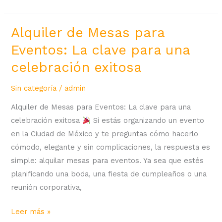
Alquiler de Mesas para
Alquiler
de
Eventos: La clave para una
Mesas
celebración exitosa
para
Eventos:
Sin categoría
/
admin
La
Alquiler de Mesas para Eventos: La clave para una
clave
celebración exitosa
Si estás organizando un evento
para
en la Ciudad de México y te preguntas cómo hacerlo
una
cómodo, elegante y sin complicaciones, la respuesta es
celebración
simple: alquilar mesas para eventos. Ya sea que estés
exitosa
planificando una boda, una fiesta de cumpleaños o una
reunión corporativa,
Leer más »