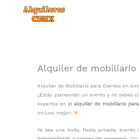
Ir
al
contenido
Alquiler de mobiliari
Alquiler de Mobiliario para Eventos en Am
¿Estás planeando un evento y no sabes c
expertos en el
alquiler de mobiliario par
incluso mejor!
Ya sea una boda, fiesta privada, evento 
personalizada y precios sin sorpresas
. Si