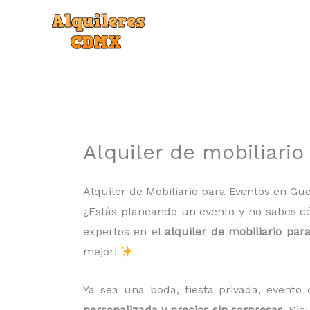
Ir
al
contenido
Alquiler de mobiliari
Alquiler de Mobiliario para Eventos en Gu
¿Estás planeando un evento y no sabes c
expertos en el
alquiler de mobiliario par
mejor!
Ya sea una boda, fiesta privada, evento 
personalizada y precios sin sorpresas
. Si