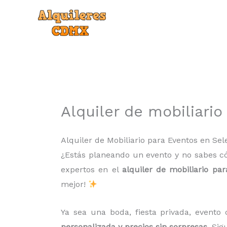
Ir
al
contenido
Alquiler de mobiliari
Alquiler de Mobiliario para Eventos en Se
¿Estás planeando un evento y no sabes c
expertos en el
alquiler de mobiliario pa
mejor!
Ya sea una boda, fiesta privada, evento 
personalizada y precios sin sorpresas
. Si