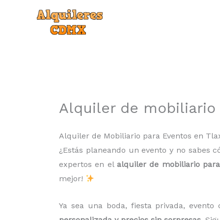
Ir
al
contenido
Alquiler de mobiliari
Alquiler de Mobiliario para Eventos en Tl
¿Estás planeando un evento y no sabes c
expertos en el
alquiler de mobiliario par
mejor!
Ya sea una boda, fiesta privada, evento 
personalizada y precios sin sorpresas
. Si