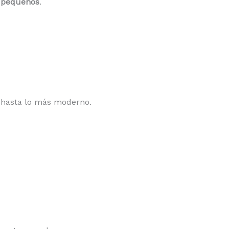
y pequeños
.
o hasta lo más moderno.