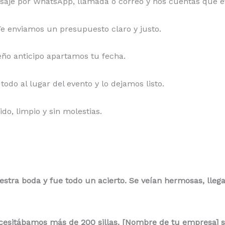
aje por WhatsApp, llamada o correo y nos cuentas qué ev
Te enviamos un presupuesto claro y justo.
ño anticipo apartamos tu fecha.
todo al lugar del evento y lo dejamos listo.
ido, limpio y sin molestias.
stra boda y fue todo un acierto. Se veían hermosas, llega
esitábamos más de 200 sillas. [Nombre de tu empresa] se