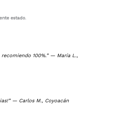
ente estado
.
os recomiendo 100%.” —
María L.,
cias!” —
Carlos M., Coyoacán