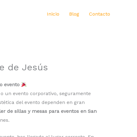
Inicio
Blog
Contacto
pe de Jesús
mo evento
 o un evento corporativo, seguramente
stética del evento dependen en gran
ler de sillas y mesas para eventos en San
nes.
vento, has llegado al lugar correcto. En