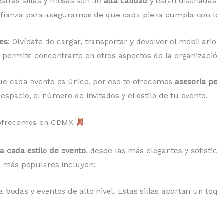
estras sillas y mesas son de
alta calidad
y están diseñadas
fianza para asegurarnos de que cada pieza cumpla con lo
es
: Olvídate de cargar, transportar y devolver el mobilia
e permite concentrarte en otros aspectos de la organizació
e cada evento es único, por eso te ofrecemos
asesoría p
espacio, el número de invitados y el estilo de tu evento.
e ofrecemos en CDMX
ra cada estilo de evento
, desde las más elegantes y sofisti
s más populares incluyen:
a bodas y eventos de alto nivel. Estas sillas aportan un to