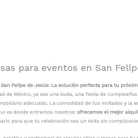
mesas para eventos en San Feli
n San Felipe de Jesús: La solución perfecta para tu próxi
dad de México, ya sea una boda, una fiesta de cumpleaños
mobiliario adecuado. La comodidad de tus invitados y la e
quí es donde entramos nosotros:
ofrecemos el mejor alqui
sario para que tu celebración sea un éxito sin complicacio
áctica y profesional de alquilar sillas y mesas para tu e