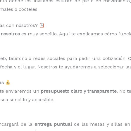
ento donde los invitados estarán de pie o en movimient
males o cocteles.
las con nosotros?
n
nosotros
es muy sencillo. Aquí te explicamos cómo funcio
b, teléfono o redes sociales para pedir una cotización. 
 fecha y el lugar. Nosotros te ayudaremos a seleccionar l
as
 te enviaremos un
presupuesto claro y transparente
. No t
sea sencillo y accesible.
encargará de la
entrega puntual
de las mesas y sillas en