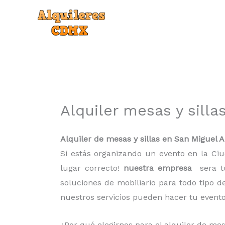
Ir
al
contenido
Alquiler mesas y sill
Alquiler de mesas y sillas en San Miguel 
Si estás organizando un evento en la C
lugar correcto!
nuestra empresa
sera t
soluciones de mobiliario para todo tipo 
nuestros servicios pueden hacer tu event
¿Por qué elegirnos para el alquiler de me