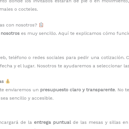
ento donde los invitados estarán de pie o en movimient
males o cocteles.
las con nosotros?
n
nosotros
es muy sencillo. Aquí te explicamos cómo funcio
b, teléfono o redes sociales para pedir una cotización. 
 fecha y el lugar. Nosotros te ayudaremos a seleccionar l
as
 te enviaremos un
presupuesto claro y transparente
. No t
sea sencillo y accesible.
encargará de la
entrega puntual
de las mesas y sillas en