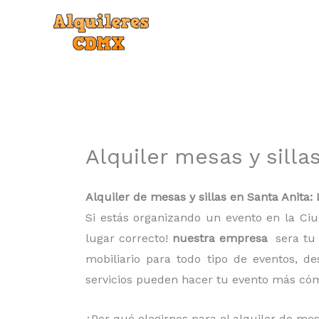
Ir
al
contenido
Alquiler mesas y silla
Alquiler de mesas y sillas en Santa Anita:
Si estás organizando un evento en la C
lugar correcto!
nuestra empresa
sera tu
mobiliario para todo tipo de eventos, 
servicios pueden hacer tu evento más cóm
¿Por qué elegirnos para el alquiler de mes