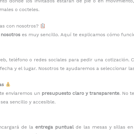
ento donde los invitados estarán de pie o en movimient
males o cocteles.
las con nosotros?
n
nosotros
es muy sencillo. Aquí te explicamos cómo funcio
b, teléfono o redes sociales para pedir una cotización. 
 fecha y el lugar. Nosotros te ayudaremos a seleccionar l
as
 te enviaremos un
presupuesto claro y transparente
. No t
sea sencillo y accesible.
encargará de la
entrega puntual
de las mesas y sillas en