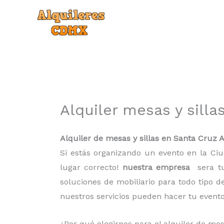
Ir
al
contenido
Alquiler mesas y silla
Alquiler de mesas y sillas en Santa Cruz 
Si estás organizando un evento en la C
lugar correcto!
nuestra empresa
sera t
soluciones de mobiliario para todo tipo 
nuestros servicios pueden hacer tu event
¿Por qué elegirnos para el alquiler de me