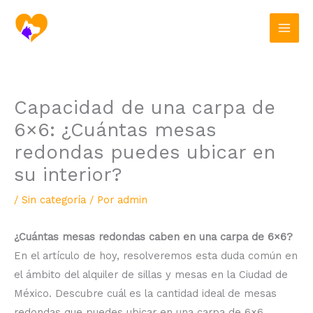
Ir
al
contenido
Capacidad de una carpa de
6×6: ¿Cuántas mesas
redondas puedes ubicar en
su interior?
/
Sin categoría
/ Por
admin
¿Cuántas mesas redondas caben en una carpa de 6×6?
En el artículo de hoy, resolveremos esta duda común en
el ámbito del alquiler de sillas y mesas en la Ciudad de
México. Descubre cuál es la cantidad ideal de mesas
redondas que puedes ubicar en una carpa de 6×6