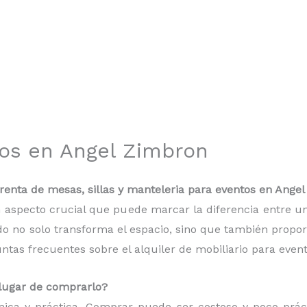
tos en Angel Zimbron
enta de mesas, sillas y manteleria para eventos en Ange
 un aspecto crucial que puede marcar la diferencia entre
do no solo transforma el espacio, sino que también proporc
as frecuentes sobre el alquiler de mobiliario para event
n lugar de comprarlo?
mica y práctica. Comprar puede ser costoso y poco práct