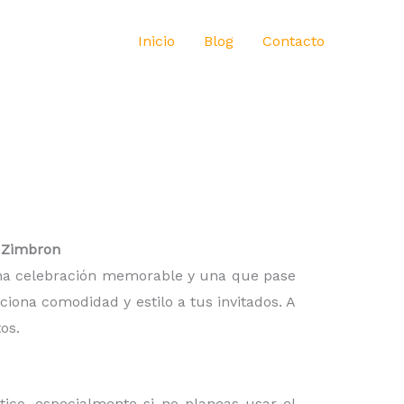
Inicio
Blog
Contacto
l Zimbron
 una celebración memorable y una que pase
iona comodidad y estilo a tus invitados. A
os.
ico, especialmente si no planeas usar el