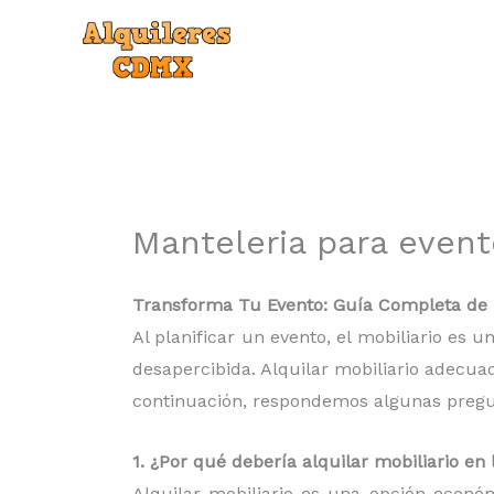
Ir
al
contenido
Manteleria para even
Transforma Tu Evento: Guía Completa de r
Al planificar un evento, el mobiliario es
desapercibida. Alquilar mobiliario adecua
continuación, respondemos algunas pregunt
1. ¿Por qué debería alquilar mobiliario e
Alquilar mobiliario es una opción econó