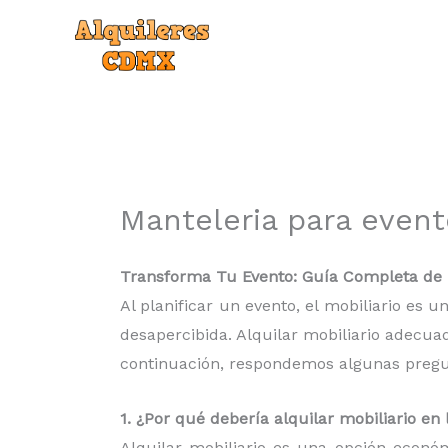
Ir
al
contenido
Manteleria para event
Transforma Tu Evento: Guía Completa de re
Al planificar un evento, el mobiliario es
desapercibida. Alquilar mobiliario adecua
continuación, respondemos algunas pregunt
1. ¿Por qué debería alquilar mobiliario e
Alquilar mobiliario es una opción econó