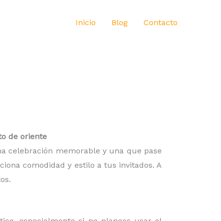
Inicio
Blog
Contacto
o de oriente
 una celebración memorable y una que pase
iona comodidad y estilo a tus invitados. A
os.
ico, especialmente si no planeas usar el