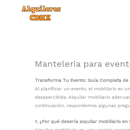
Ir
al
contenido
Manteleria para even
Transforma Tu Evento: Guía Completa de r
Al planificar un evento, el mobiliario es
desapercibida. Alquilar mobiliario adecua
continuación, respondemos algunas pregunt
1. ¿Por qué debería alquilar mobiliario e
Alquilar mobiliario es una opción econó