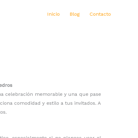
Inicio
Blog
Contacto
edros
 una celebración memorable y una que pase
iona comodidad y estilo a tus invitados. A
os.
ico, especialmente si no planeas usar el