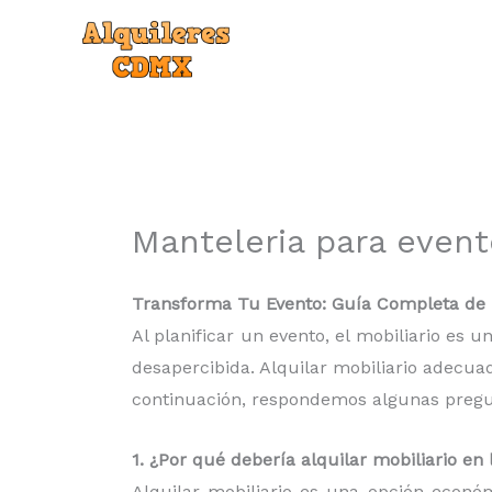
Ir
al
contenido
Manteleria para even
Transforma Tu Evento: Guía Completa de r
Al planificar un evento, el mobiliario es
desapercibida. Alquilar mobiliario adecua
continuación, respondemos algunas pregunt
1. ¿Por qué debería alquilar mobiliario e
Alquilar mobiliario es una opción econó