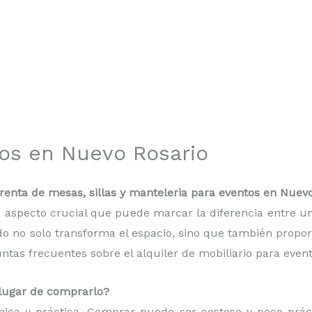
tos en Nuevo Rosario
enta de mesas, sillas y manteleria para eventos en Nuevo
 un aspecto crucial que puede marcar la diferencia entre
do no solo transforma el espacio, sino que también proporc
as frecuentes sobre el alquiler de mobiliario para event
n lugar de comprarlo?
mica y práctica. Comprar puede ser costoso y poco práct