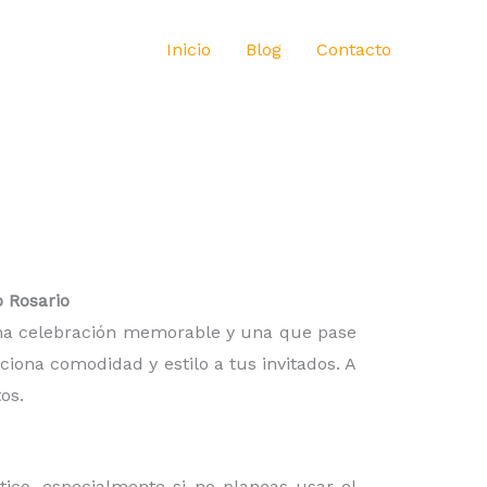
Inicio
Blog
Contacto
 Rosario
 una celebración memorable y una que pase
iona comodidad y estilo a tus invitados. A
os.
ico, especialmente si no planeas usar el