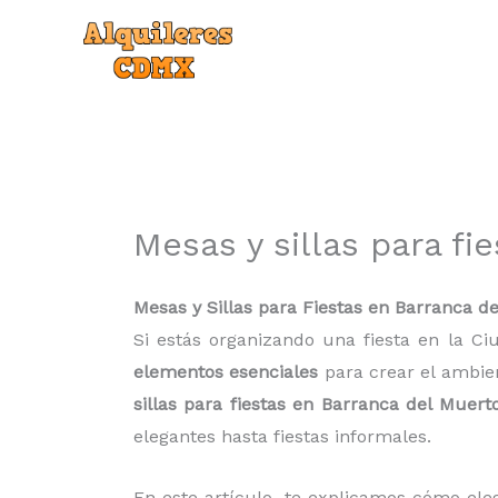
Ir
al
contenido
Mesas y sillas para fi
Mesas y Sillas para Fiestas en Barranca de
Si estás organizando una fiesta en la Ci
elementos esenciales
para crear el ambien
sillas para fiestas en Barranca del Muert
elegantes hasta fiestas informales.
En este artículo, te explicamos cómo elegi