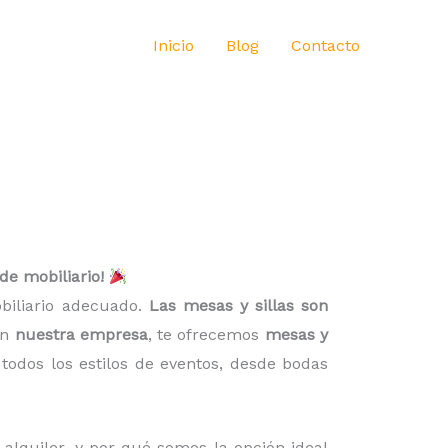
Inicio
Blog
Contacto
 de mobiliario!
obiliario adecuado.
Las mesas y sillas son
En
nuestra empresa
, te ofrecemos
mesas y
todos los estilos de eventos, desde bodas
l alquiler, y por qué somos la opción ideal