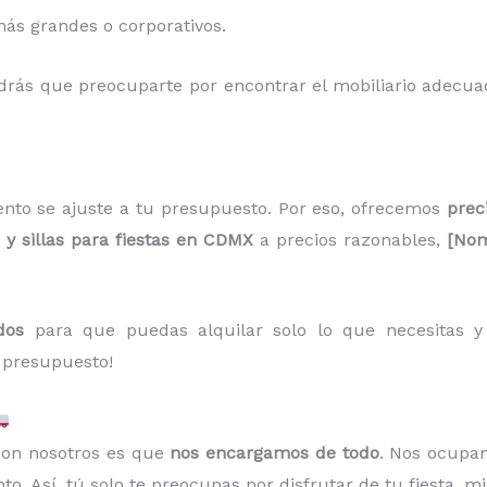
ás grandes o corporativos.
ndrás que preocuparte por encontrar el mobiliario adecua
nto se ajuste a tu presupuesto. Por eso, ofrecemos
prec
y sillas para fiestas en CDMX
a precios razonables,
[Nom
dos
para que puedas alquilar solo lo que necesitas y a
 presupuesto!
 con nosotros es que
nos encargamos de todo
. Nos ocupa
o. Así, tú solo te preocupas por disfrutar de tu fiesta, m