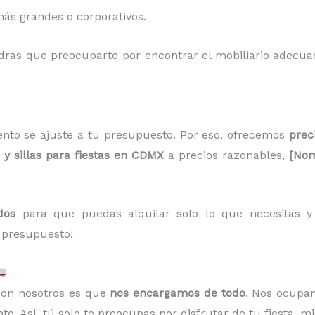
ás grandes o corporativos.
ndrás que preocuparte por encontrar el mobiliario adecua
nto se ajuste a tu presupuesto. Por eso, ofrecemos
prec
y sillas para fiestas en CDMX
a precios razonables,
[Nom
dos
para que puedas alquilar solo lo que necesitas y a
 presupuesto!
 con nosotros es que
nos encargamos de todo
. Nos ocupa
o. Así, tú solo te preocupas por disfrutar de tu fiesta, m