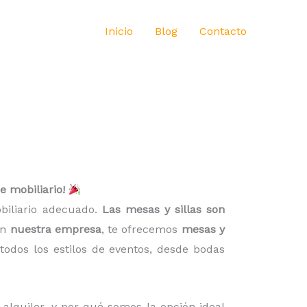
Inicio
Blog
Contacto
de mobiliario!
obiliario adecuado.
Las mesas y sillas son
En
nuestra empresa
, te ofrecemos
mesas y
todos los estilos de eventos, desde bodas
l alquiler, y por qué somos la opción ideal