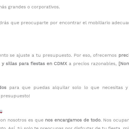
ás grandes o corporativos.
ndrás que preocuparte por encontrar el mobiliario adecua
nto se ajuste a tu presupuesto. Por eso, ofrecemos
prec
y sillas para fiestas en CDMX
a precios razonables,
[Nom
dos
para que puedas alquilar solo lo que necesitas y a
 presupuesto!
 con nosotros es que
nos encargamos de todo
. Nos ocupa
o. Así, tú solo te preocupas por disfrutar de tu fiesta, m