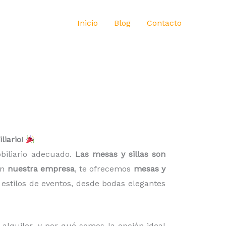
Inicio
Blog
Contacto
liario!
obiliario adecuado.
Las mesas y sillas son
En
nuestra empresa
, te ofrecemos
mesas y
 estilos de eventos, desde bodas elegantes
l alquiler, y por qué somos la opción ideal