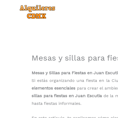
Ir
al
contenido
Mesas y sillas para fi
Mesas y Sillas para Fiestas en Juan Escuti
Si estás organizando una fiesta en la Ci
elementos esenciales
para crear el ambien
sillas para fiestas en Juan Escutia
de la m
hasta fiestas informales.
En este artículo, te explicamos cómo elegi