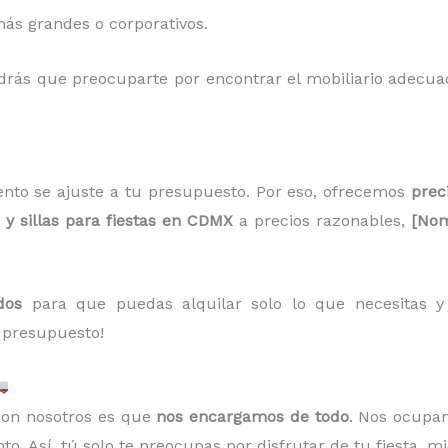
ás grandes o corporativos.
ndrás que preocuparte por encontrar el mobiliario adecua
nto se ajuste a tu presupuesto. Por eso, ofrecemos
prec
y sillas para fiestas en CDMX
a precios razonables,
[Nom
dos
para que puedas alquilar solo lo que necesitas y a
 presupuesto!
 con nosotros es que
nos encargamos de todo
. Nos ocupa
o. Así, tú solo te preocupas por disfrutar de tu fiesta, m