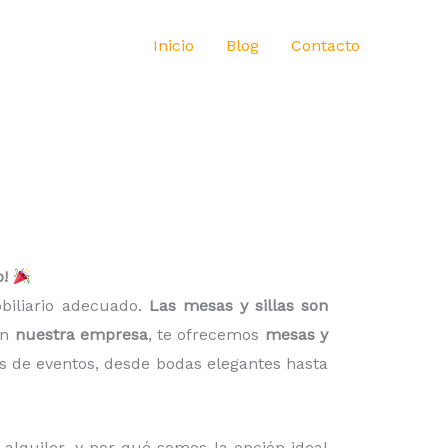
Inicio
Blog
Contacto
o!
obiliario adecuado.
Las mesas y sillas son
En
nuestra empresa
, te ofrecemos
mesas y
os de eventos, desde bodas elegantes hasta
l alquiler, y por qué somos la opción ideal