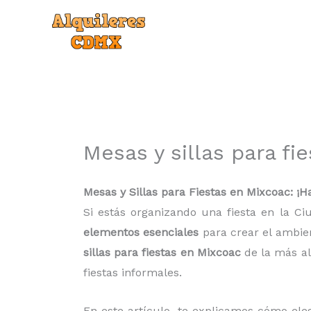
Ir
al
contenido
Mesas y sillas para fi
Mesas y Sillas para Fiestas en Mixcoac: ¡H
Si estás organizando una fiesta en la Ci
elementos esenciales
para crear el ambien
sillas para fiestas en Mixcoac
de la más al
fiestas informales.
En este artículo, te explicamos cómo elegi