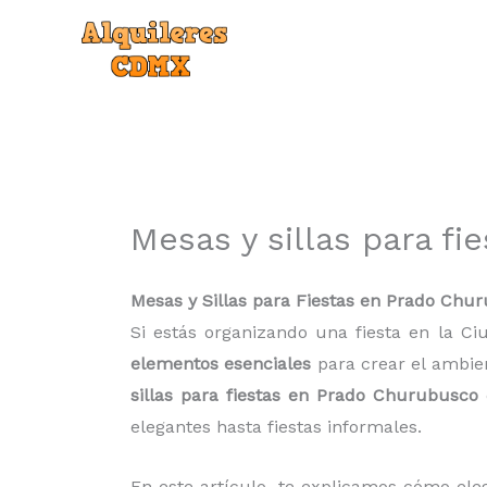
Ir
al
contenido
Mesas y sillas para f
Mesas y Sillas para Fiestas en Prado Chur
Si estás organizando una fiesta en la Ci
elementos esenciales
para crear el ambien
sillas para fiestas en Prado Churubusco
elegantes hasta fiestas informales.
En este artículo, te explicamos cómo elegi