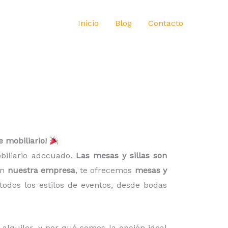
Inicio
Blog
Contacto
e mobiliario!
obiliario adecuado.
Las mesas y sillas son
En
nuestra empresa
, te ofrecemos
mesas y
odos los estilos de eventos, desde bodas
l alquiler, y por qué somos la opción ideal