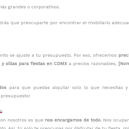
ás grandes o corporativos.
ndrás que preocuparte por encontrar el mobiliario adecua
nto se ajuste a tu presupuesto. Por eso, ofrecemos
prec
y sillas para fiestas en CDMX
a precios razonables,
[Nom
dos
para que puedas alquilar solo lo que necesitas y a
 presupuesto!
 con nosotros es que
nos encargamos de todo
. Nos ocupa
o. Así, tú solo te preocupas por disfrutar de tu fiesta, m