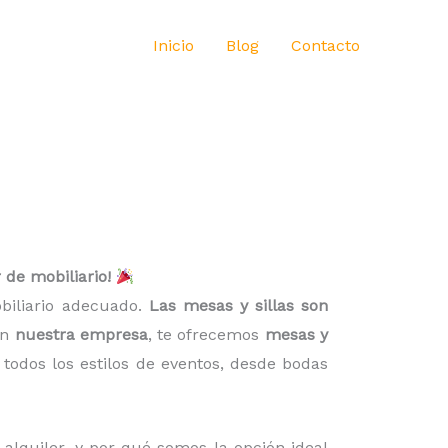
Inicio
Blog
Contacto
 de mobiliario!
obiliario adecuado.
Las mesas y sillas son
En
nuestra empresa
, te ofrecemos
mesas y
todos los estilos de eventos, desde bodas
l alquiler, y por qué somos la opción ideal