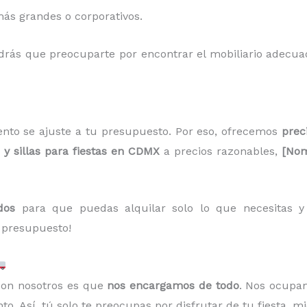
ás grandes o corporativos.
ndrás que preocuparte por encontrar el mobiliario adecua
nto se ajuste a tu presupuesto. Por eso, ofrecemos
prec
y sillas para fiestas en CDMX
a precios razonables,
[Nom
dos
para que puedas alquilar solo lo que necesitas y a
 presupuesto!
 con nosotros es que
nos encargamos de todo
. Nos ocupa
o. Así, tú solo te preocupas por disfrutar de tu fiesta, m