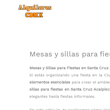
Ir
al
contenido
Mesas y sillas para fi
Mesas y Sillas para Fiestas en Santa Cruz 
Si estás organizando una fiesta en la Ci
elementos esenciales
para crear el ambien
sillas para fiestas en Santa Cruz Acalpix
elegantes hasta fiestas informales.
En este artículo, te explicamos cómo elegi