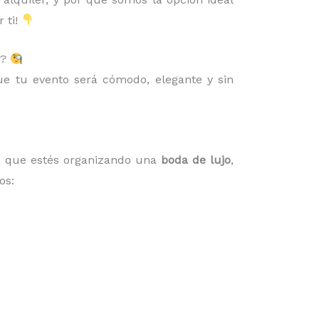
 ti!
a?
e tu evento será cómodo, elegante y sin
ea que estés organizando una
boda de lujo
,
os: