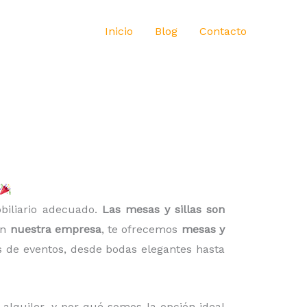
Inicio
Blog
Contacto
obiliario adecuado.
Las mesas y sillas son
En
nuestra empresa
, te ofrecemos
mesas y
s de eventos, desde bodas elegantes hasta
l alquiler, y por qué somos la opción ideal