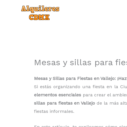
Ir
al
contenido
Mesas y sillas para fie
Mesas y Sillas para Fiestas en Vallejo: ¡Ha
Si estás organizando una fiesta en la Ci
elementos esenciales
para crear el ambien
sillas para fiestas en Vallejo
de la más alta
fiestas informales.
En este artículo, te explicamos cómo elegi