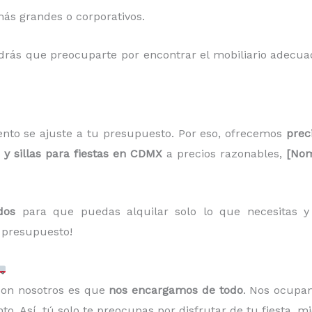
ás grandes o corporativos.
ndrás que preocuparte por encontrar el mobiliario adecua
nto se ajuste a tu presupuesto. Por eso, ofrecemos
prec
y sillas para fiestas en CDMX
a precios razonables,
[Nom
dos
para que puedas alquilar solo lo que necesitas y a
 presupuesto!
 con nosotros es que
nos encargamos de todo
. Nos ocupa
o. Así, tú solo te preocupas por disfrutar de tu fiesta, m