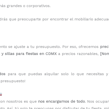
ás grandes o corporativos.
ndrás que preocuparte por encontrar el mobiliario adecua
nto se ajuste a tu presupuesto. Por eso, ofrecemos
prec
y sillas para fiestas en CDMX
a precios razonables,
[Nom
dos
para que puedas alquilar solo lo que necesitas y a
 presupuesto!
 con nosotros es que
nos encargamos de todo
. Nos ocupa
o. Así, tú solo te preocupas por disfrutar de tu fiesta, m