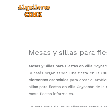
Ir
al
contenido
Mesas y sillas para fi
Mesas y Sillas para Fiestas en Villa Coyoa
Si estás organizando una fiesta en la Ci
elementos esenciales
para crear el ambien
sillas para fiestas en Villa Coyoacán
de la 
hasta fiestas informales.
En este artículo, te explicamos cómo elegi