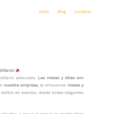
Inicio
Blog
Contacto
iliario!
obiliario adecuado.
Las mesas y sillas son
En
nuestra empresa
, te ofrecemos
mesas y
 estilos de eventos, desde bodas elegantes
l alquiler, y por qué somos la opción ideal