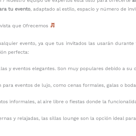
ir? Nuestro equipo de expertos está listo para ofrecerte
a
ara tu evento
, adaptado al estilo, espacio y número de invi
avista que Ofrecemos
lquier evento, ya que tus invitados las usarán durante 
ón perfecta:
galas y eventos elegantes. Son muy populares debido a su 
 para eventos de lujo, como cenas formales, galas o bodas
ntos informales, al aire libre o fiestas donde la funcional
rnas y relajadas, las sillas lounge son la opción ideal p