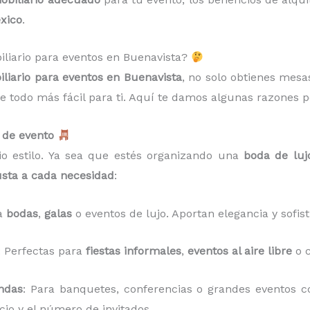
xico
.
biliario para eventos en Buenavista?
liario para eventos en Buenavista
, no solo obtienes mesas
 todo más fácil para ti. Aquí te damos algunas razones p
o de evento
o estilo. Ya sea que estés organizando una
boda de luj
usta a cada necesidad
:
ra
bodas
,
galas
o eventos de lujo. Aportan elegancia y sofist
: Perfectas para
fiestas informales
,
eventos al aire libre
o c
ndas
: Para banquetes, conferencias o grandes eventos co
cio y el número de invitados.