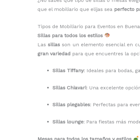
¿No sabes qué tipo de sillas o mesas eleg
que el mobiliario que elijas sea
perfecto p
Tipos de Mobiliario para Eventos en Buen
Sillas para todos los estilos
Las
sillas
son un elemento esencial en cua
gran variedad
para que encuentres la opci
Sillas Tiffany
: Ideales para bodas, 
Sillas Chiavari
: Una excelente opción
Sillas plegables
: Perfectas para eve
Sillas lounge
: Para fiestas más mode
Mesas para todos los tamaños y estilos