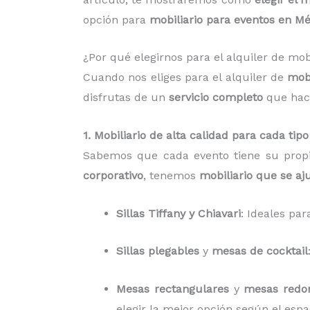
opción para
mobiliario para eventos en Mé
¿Por qué elegirnos para el alquiler de mo
Cuando nos eliges para el alquiler de
mobi
disfrutas de un
servicio completo
que hace
1. Mobiliario de alta calidad para cada tip
Sabemos que cada evento tiene su propi
corporativo
, tenemos
mobiliario que se aj
Sillas Tiffany y Chiavari
: Ideales pa
Sillas plegables
y
mesas de cocktail
Mesas rectangulares
y
mesas redo
elegir la mejor opción según el espa