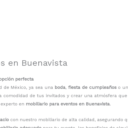
os en Buenavista
 opción perfecta
ad de México, ya sea una
boda
,
fiesta de cumpleaños
o u
 comodidad de tus invitados y crear una atmósfera que se
 experto en
mobiliario para eventos en Buenavista
.
acio
con nuestro mobiliario de alta calidad, asegurando q
mobiliario adecuado
para tu evento, los beneficios de alqu