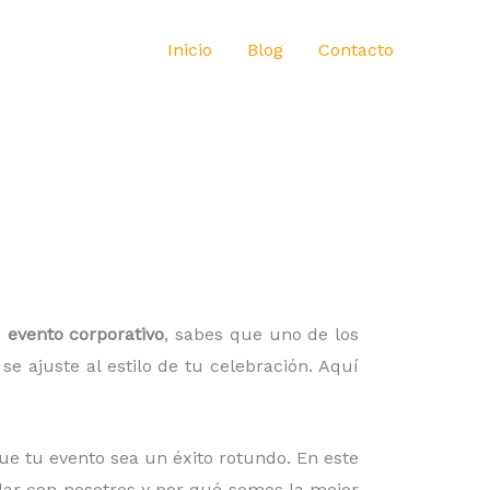
Inicio
Blog
Contacto
n
evento corporativo
, sabes que uno de los
 ajuste al estilo de tu celebración. Aquí
ue tu evento sea un éxito rotundo. En este
ilar con nosotros y por qué somos la mejor