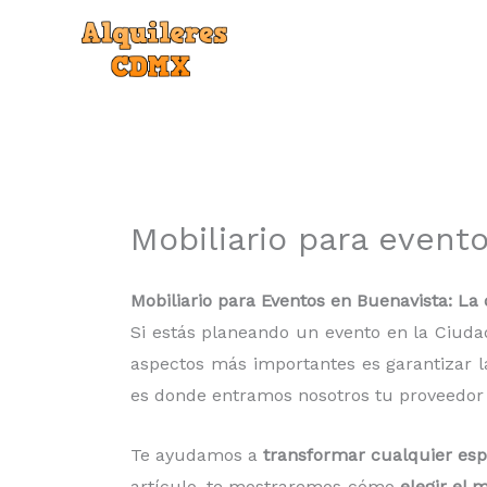
Ir
al
contenido
Mobiliario para event
Mobiliario para Eventos en Buenavista: La
Si estás planeando un evento en la Ciud
aspectos más importantes es garantizar la
es donde entramos nosotros tu proveedor
Te ayudamos a
transformar cualquier esp
artículo, te mostraremos cómo
elegir el 