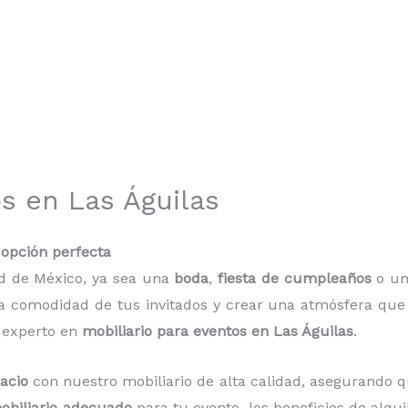
os en Las Águilas
a opción perfecta
ad de México, ya sea una
boda
,
fiesta de cumpleaños
o u
 comodidad de tus invitados y crear una atmósfera que se
 experto en
mobiliario para eventos en Las Águilas
.
acio
con nuestro mobiliario de alta calidad, asegurando q
mobiliario adecuado
para tu evento, los beneficios de alqu