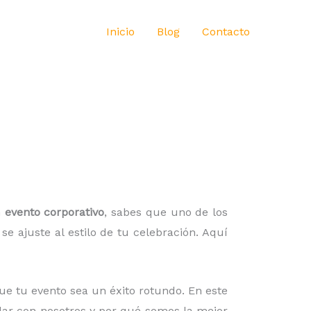
Inicio
Blog
Contacto
n
evento corporativo
, sabes que uno de los
 ajuste al estilo de tu celebración. Aquí
ue tu evento sea un éxito rotundo. En este
ilar con nosotros y por qué somos la mejor