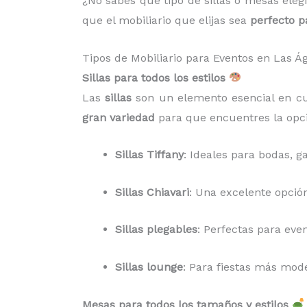
¿No sabes qué tipo de sillas o mesas eleg
que el mobiliario que elijas sea
perfecto p
Tipos de Mobiliario para Eventos en Las 
Sillas para todos los estilos
Las
sillas
son un elemento esencial en cua
gran variedad
para que encuentres la opci
Sillas Tiffany
: Ideales para bodas, 
Sillas Chiavari
: Una excelente opción
Sillas plegables
: Perfectas para eve
Sillas lounge
: Para fiestas más mode
Mesas para todos los tamaños y estilos