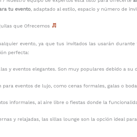
ir? Nuestro equipo de expertos está listo para ofrecerte
a
ara tu evento
, adaptado al estilo, espacio y número de invi
Águilas que Ofrecemos
lquier evento, ya que tus invitados las usarán durante 
ón perfecta:
galas y eventos elegantes. Son muy populares debido a su 
 para eventos de lujo, como cenas formales, galas o bodas
ntos informales, al aire libre o fiestas donde la funcional
rnas y relajadas, las sillas lounge son la opción ideal p