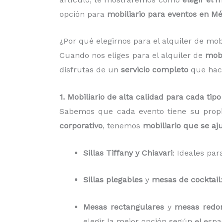
opción para
mobiliario para eventos en Mé
¿Por qué elegirnos para el alquiler de mob
Cuando nos eliges para el alquiler de
mobi
disfrutas de un
servicio completo
que hace
1. Mobiliario de alta calidad para cada tip
Sabemos que cada evento tiene su propi
corporativo
, tenemos
mobiliario que se aj
Sillas Tiffany y Chiavari
: Ideales pa
Sillas plegables
y
mesas de cocktail
Mesas rectangulares
y
mesas redo
elegir la mejor opción según el espa