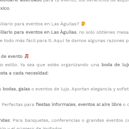
xico
.
iliario para eventos en Las Águilas?
liario para eventos en Las Águilas
, no solo obtienes mesa
 todo más fácil para ti. Aquí te damos algunas razones p
o de evento
o estilo. Ya sea que estés organizando una
boda de luj
usta a cada necesidad
:
ra
bodas
,
galas
o eventos de lujo. Aportan elegancia y sofist
: Perfectas para
fiestas informales
,
eventos al aire libre
o c
ndas
: Para banquetes, conferencias o grandes eventos co
cio y el número de invitados.