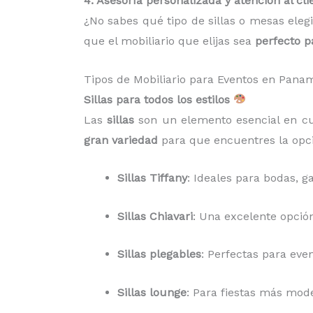
4. Asesoría personalizada y atención al cli
¿No sabes qué tipo de sillas o mesas eleg
que el mobiliario que elijas sea
perfecto p
Tipos de Mobiliario para Eventos en Pan
Sillas para todos los estilos
Las
sillas
son un elemento esencial en cua
gran variedad
para que encuentres la opci
Sillas Tiffany
: Ideales para bodas, 
Sillas Chiavari
: Una excelente opción
Sillas plegables
: Perfectas para eve
Sillas lounge
: Para fiestas más mode