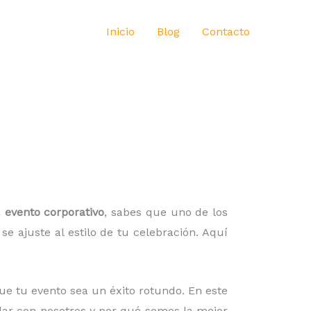
Inicio
Blog
Contacto
n
evento corporativo
, sabes que uno de los
 ajuste al estilo de tu celebración. Aquí
ue tu evento sea un éxito rotundo. En este
ilar con nosotros y por qué somos la mejor