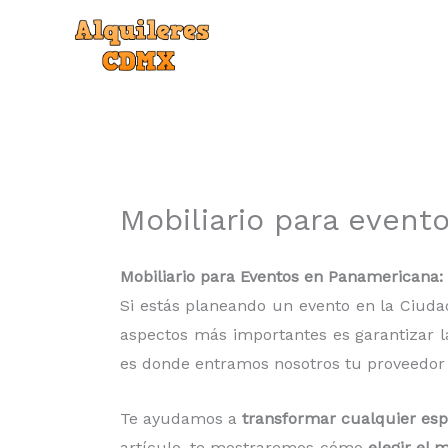
Ir
al
contenido
Mobiliario para even
Mobiliario para Eventos en Panamericana:
Si estás planeando un evento en la Ciud
aspectos más importantes es garantizar la
es donde entramos nosotros tu proveedor
Te ayudamos a
transformar cualquier esp
artículo, te mostraremos cómo
elegir el 