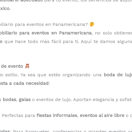
xico
.
biliario para eventos en Panamericana?
biliario para eventos en Panamericana
, no solo obtiene
to
que hace todo más fácil para ti. Aquí te damos algun
o de evento
o estilo. Ya sea que estés organizando una
boda de luj
usta a cada necesidad
:
ra
bodas
,
galas
o eventos de lujo. Aportan elegancia y sofist
: Perfectas para
fiestas informales
,
eventos al aire libre
o c
ndas
: Para banquetes, conferencias o grandes eventos co