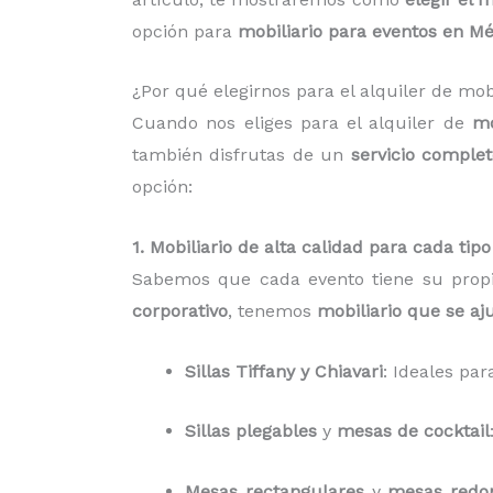
opción para
mobiliario para eventos en Mé
¿Por qué elegirnos para el alquiler de mo
Cuando nos eliges para el alquiler de
mo
también disfrutas de un
servicio comple
opción:
1. Mobiliario de alta calidad para cada tip
Sabemos que cada evento tiene su propi
corporativo
, tenemos
mobiliario que se aj
Sillas Tiffany y Chiavari
: Ideales pa
Sillas plegables
y
mesas de cocktail
Mesas rectangulares
y
mesas redo