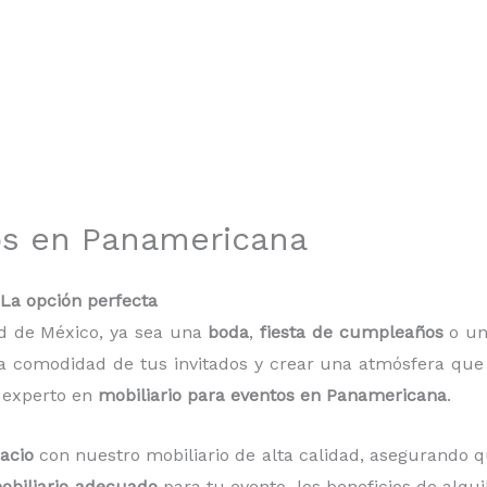
tos en Panamericana
 La opción perfecta
ad de México, ya sea una
boda
,
fiesta de cumpleaños
o u
 comodidad de tus invitados y crear una atmósfera que se
 experto en
mobiliario para eventos en Panamericana
.
acio
con nuestro mobiliario de alta calidad, asegurando q
mobiliario adecuado
para tu evento, los beneficios de alqu