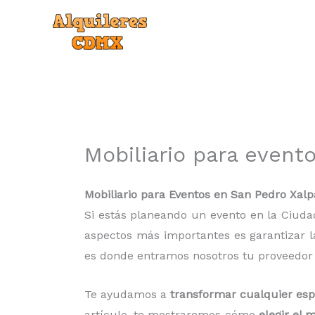
Ir
al
contenido
Mobiliario para event
Mobiliario para Eventos en San Pedro Xalp
Si estás planeando un evento en la Ciud
aspectos más importantes es garantizar la
es donde entramos nosotros tu proveedor
Te ayudamos a
transformar cualquier esp
artículo, te mostraremos cómo
elegir el 