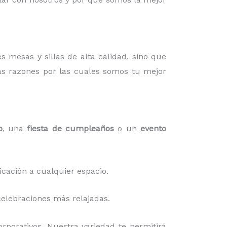
es mesas y sillas de alta calidad, sino que
as razones por las cuales somos tu mejor
o
, una
fiesta de cumpleaños
o un
evento
icación a cualquier espacio.
elebraciones más relajadas.
rporativos. Nuestra variedad te permitirá