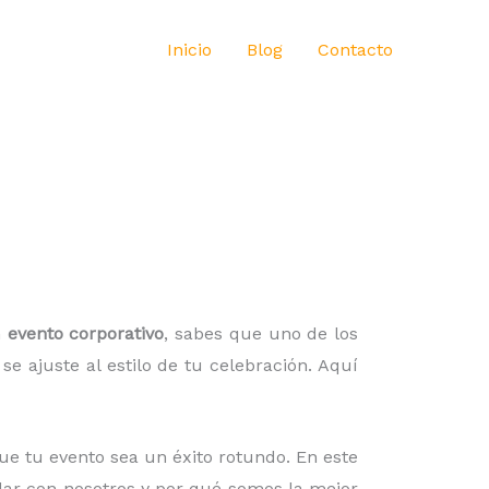
Inicio
Blog
Contacto
n
evento corporativo
, sabes que uno de los
 ajuste al estilo de tu celebración. Aquí
ue tu evento sea un éxito rotundo. En este
ilar con nosotros y por qué somos la mejor