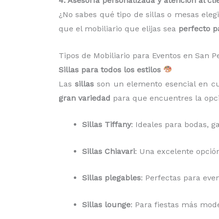
4. Asesoría personalizada y atención al cli
¿No sabes qué tipo de sillas o mesas eleg
que el mobiliario que elijas sea
perfecto p
Tipos de Mobiliario para Eventos en San
Sillas para todos los estilos
Las
sillas
son un elemento esencial en cua
gran variedad
para que encuentres la opci
Sillas Tiffany
: Ideales para bodas, 
Sillas Chiavari
: Una excelente opción
Sillas plegables
: Perfectas para eve
Sillas lounge
: Para fiestas más mode