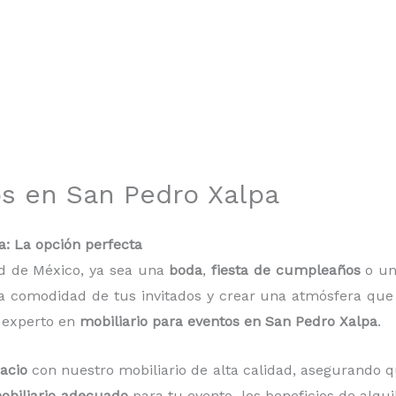
os en San Pedro Xalpa
a: La opción perfecta
ad de México, ya sea una
boda
,
fiesta de cumpleaños
o u
 comodidad de tus invitados y crear una atmósfera que se
 experto en
mobiliario para eventos en San Pedro Xalpa
.
acio
con nuestro mobiliario de alta calidad, asegurando q
mobiliario adecuado
para tu evento, los beneficios de alqu