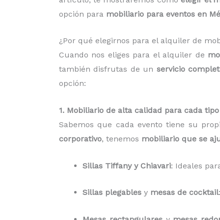
opción para
mobiliario para eventos en Mé
¿Por qué elegirnos para el alquiler de mo
Cuando nos eliges para el alquiler de
mob
también disfrutas de un
servicio comple
opción:
1. Mobiliario de alta calidad para cada tip
Sabemos que cada evento tiene su propi
corporativo
, tenemos
mobiliario que se aj
Sillas Tiffany y Chiavari
: Ideales pa
Sillas plegables
y
mesas de cocktail
Mesas rectangulares
y
mesas redo