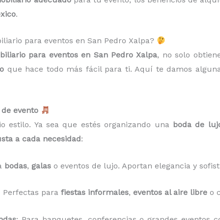
xico
.
biliario para eventos en San Pedro Xalpa?
iliario para eventos en San Pedro Xalpa
, no solo obtien
to
que hace todo más fácil para ti. Aquí te damos algun
o de evento
o estilo. Ya sea que estés organizando una
boda de luj
usta a cada necesidad
:
ra
bodas
,
galas
o eventos de lujo. Aportan elegancia y sofist
: Perfectas para
fiestas informales
,
eventos al aire libre
o c
ndas
: Para banquetes, conferencias o grandes eventos co