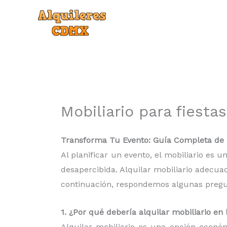
Ir
al
contenido
Mobiliario para fiesta
Transforma Tu Evento: Guía Completa de r
Al planificar un evento, el mobiliario es
desapercibida. Alquilar mobiliario adecua
continuación, respondemos algunas pregunt
1. ¿Por qué debería alquilar mobiliario e
Alquilar mobiliario es una opción econó