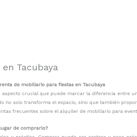
s en Tacubaya
enta de mobiliario para fiestas en Tacubaya
 un aspecto crucial que puede marcar la diferencia entre
do no solo transforma el espacio, sino que también proporc
as frecuentes sobre el alquiler de mobiliario para event
n lugar de comprarlo?
mica y práctica. Comprar puede ser costoso y poco práct