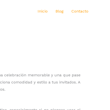
Inicio
Blog
Contacto
 una celebración memorable y una que pase
iona comodidad y estilo a tus invitados. A
os.
ico, especialmente si no planeas usar el