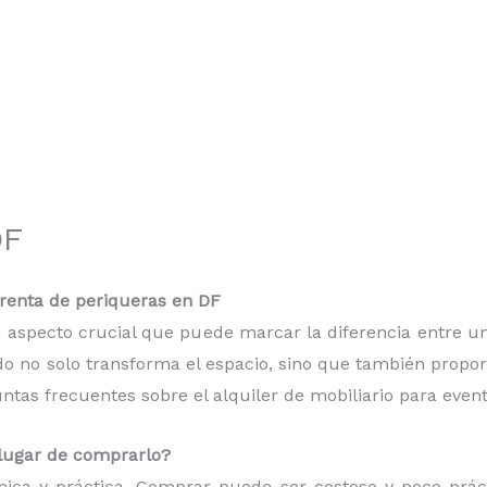
DF
renta de periqueras en DF
 un aspecto crucial que puede marcar la diferencia entre
do no solo transforma el espacio, sino que también proporc
as frecuentes sobre el alquiler de mobiliario para event
n lugar de comprarlo?
mica y práctica. Comprar puede ser costoso y poco práct