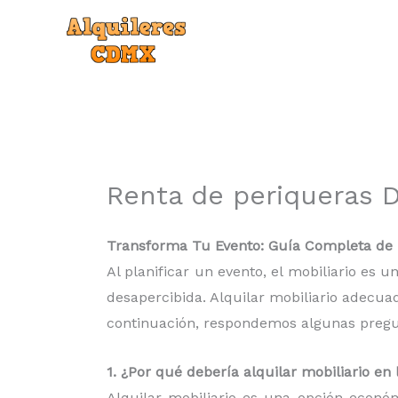
Ir
al
contenido
Renta de periqueras 
Transforma Tu Evento: Guía Completa de 
Al planificar un evento, el mobiliario es
desapercibida. Alquilar mobiliario adecua
continuación, respondemos algunas pregunt
1. ¿Por qué debería alquilar mobiliario e
Alquilar mobiliario es una opción econó