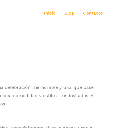
Inicio
Blog
Contacto
 una celebración memorable y una que pase
iona comodidad y estilo a tus invitados. A
os.
ico, especialmente si no planeas usar el