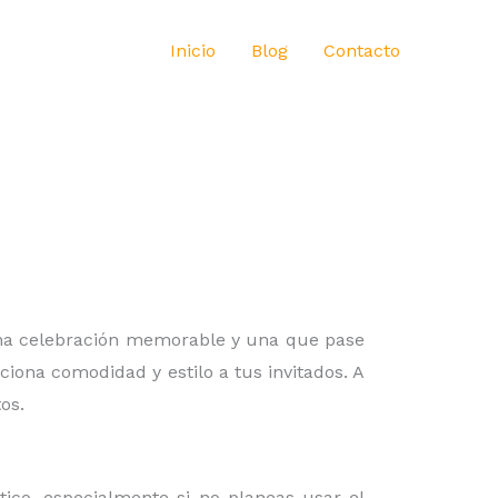
Inicio
Blog
Contacto
 una celebración memorable y una que pase
iona comodidad y estilo a tus invitados. A
os.
ico, especialmente si no planeas usar el