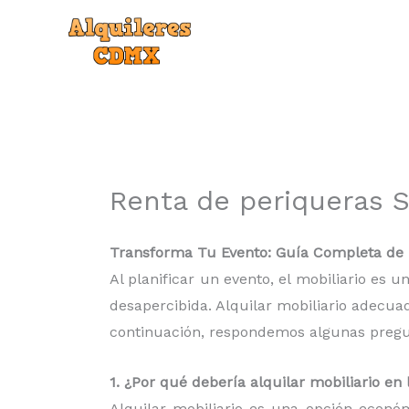
Ir
al
contenido
Renta de periqueras S
Transforma Tu Evento: Guía Completa de r
Al planificar un evento, el mobiliario es
desapercibida. Alquilar mobiliario adecua
continuación, respondemos algunas pregunt
1. ¿Por qué debería alquilar mobiliario e
Alquilar mobiliario es una opción econó