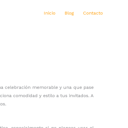
Inicio
Blog
Contacto
 una celebración memorable y una que pase
iona comodidad y estilo a tus invitados. A
os.
ico, especialmente si no planeas usar el