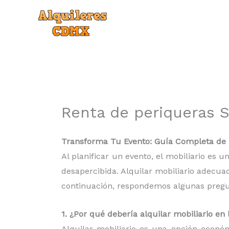
Ir
al
contenido
Renta de periqueras S
Transforma Tu Evento: Guía Completa de r
Al planificar un evento, el mobiliario es
desapercibida. Alquilar mobiliario adecua
continuación, respondemos algunas pregunt
1. ¿Por qué debería alquilar mobiliario e
Alquilar mobiliario es una opción econó