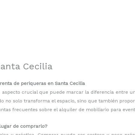
anta Cecilia
enta de periqueras en Santa Cecilia
 un aspecto crucial que puede marcar la diferencia entre
do no solo transforma el espacio, sino que también proporc
as frecuentes sobre el alquiler de mobiliario para event
n lugar de comprarlo?
mica y práctica. Comprar puede ser costoso y poco práct