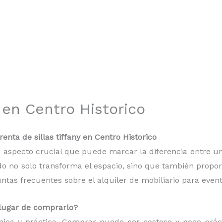
y en Centro Historico
nta de sillas tiffany en Centro Historico
 un aspecto crucial que puede marcar la diferencia entre
do no solo transforma el espacio, sino que también proporc
as frecuentes sobre el alquiler de mobiliario para event
n lugar de comprarlo?
mica y práctica. Comprar puede ser costoso y poco práct