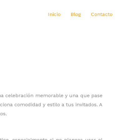
Inicio
Blog
Contacto
 una celebración memorable y una que pase
iona comodidad y estilo a tus invitados. A
os.
ico, especialmente si no planeas usar el