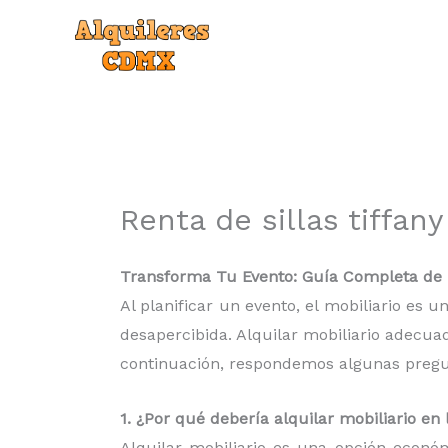
Ir
al
contenido
Renta de sillas tiffan
Transforma Tu Evento: Guía Completa de re
Al planificar un evento, el mobiliario es
desapercibida. Alquilar mobiliario adecua
continuación, respondemos algunas pregunt
1. ¿Por qué debería alquilar mobiliario e
Alquilar mobiliario es una opción econó