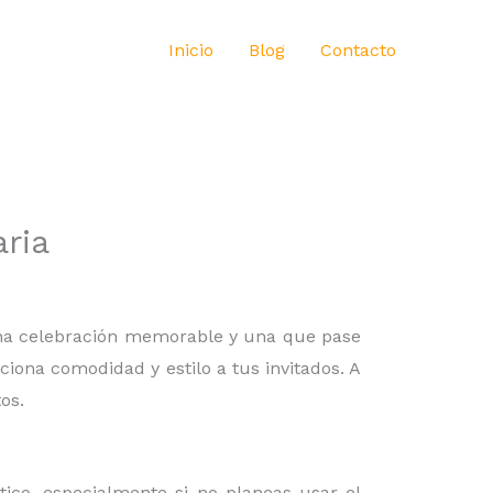
Inicio
Blog
Contacto
aria
 una celebración memorable y una que pase
iona comodidad y estilo a tus invitados. A
os.
ico, especialmente si no planeas usar el