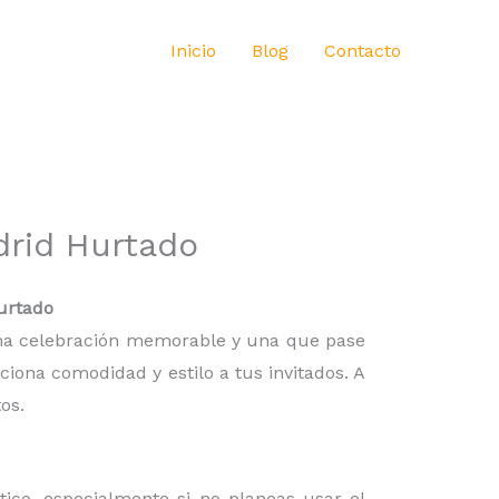
Inicio
Blog
Contacto
drid Hurtado
urtado
 una celebración memorable y una que pase
iona comodidad y estilo a tus invitados. A
os.
ico, especialmente si no planeas usar el