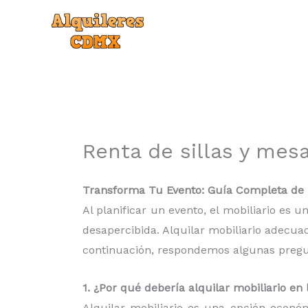
Ir
al
contenido
Renta de sillas y mes
Transforma Tu Evento: Guía Completa de r
Al planificar un evento, el mobiliario es
desapercibida. Alquilar mobiliario adecua
continuación, respondemos algunas pregunt
1. ¿Por qué debería alquilar mobiliario e
Alquilar mobiliario es una opción econó