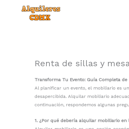
Ir
al
contenido
Renta de sillas y mes
Transforma Tu Evento: Guía Completa de r
Al planificar un evento, el mobiliario es
desapercibida. Alquilar mobiliario adecua
continuación, respondemos algunas pregunt
1. ¿Por qué debería alquilar mobiliario e
Alquilar mobiliario es una opción econó