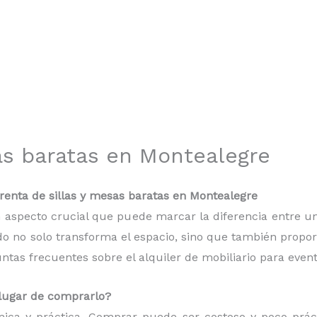
as baratas en Montealegre
enta de sillas y mesas baratas en Montealegre
 un aspecto crucial que puede marcar la diferencia entre
do no solo transforma el espacio, sino que también proporc
as frecuentes sobre el alquiler de mobiliario para event
n lugar de comprarlo?
mica y práctica. Comprar puede ser costoso y poco práct