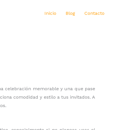
Inicio
Blog
Contacto
 una celebración memorable y una que pase
iona comodidad y estilo a tus invitados. A
os.
ico, especialmente si no planeas usar el