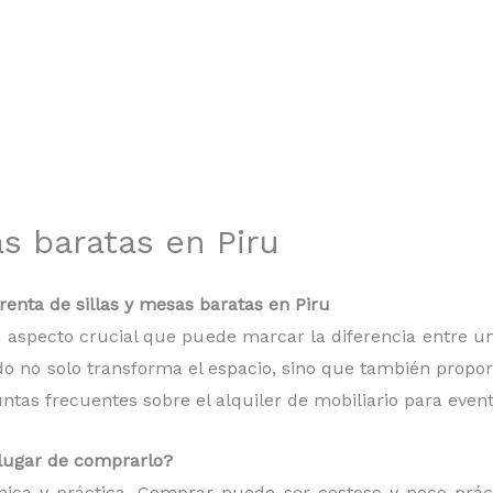
as baratas en Piru
enta de sillas y mesas baratas en Piru
 un aspecto crucial que puede marcar la diferencia entre
do no solo transforma el espacio, sino que también proporc
as frecuentes sobre el alquiler de mobiliario para event
n lugar de comprarlo?
mica y práctica. Comprar puede ser costoso y poco práct