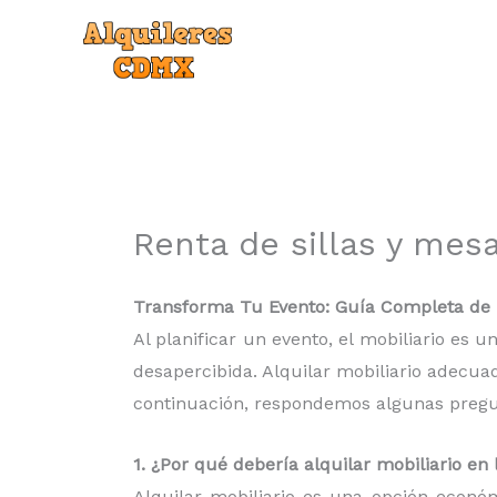
Ir
al
contenido
Renta de sillas y mes
Transforma Tu Evento: Guía Completa de r
Al planificar un evento, el mobiliario es
desapercibida. Alquilar mobiliario adecua
continuación, respondemos algunas pregunt
1. ¿Por qué debería alquilar mobiliario e
Alquilar mobiliario es una opción econó