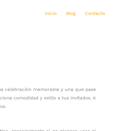
Inicio
Blog
Contacto
 una celebración memorable y una que pase
iona comodidad y estilo a tus invitados. A
os.
ico, especialmente si no planeas usar el