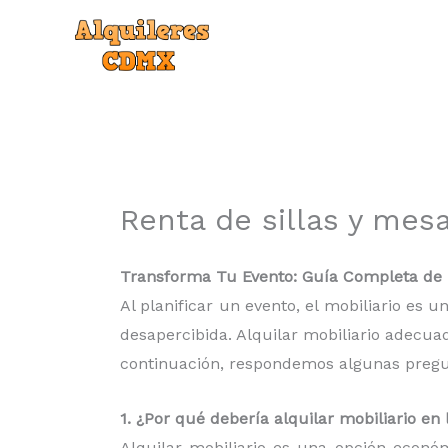
Ir
al
contenido
Renta de sillas y mes
Transforma Tu Evento: Guía Completa de r
Al planificar un evento, el mobiliario es
desapercibida. Alquilar mobiliario adecua
continuación, respondemos algunas pregunt
1. ¿Por qué debería alquilar mobiliario e
Alquilar mobiliario es una opción econó