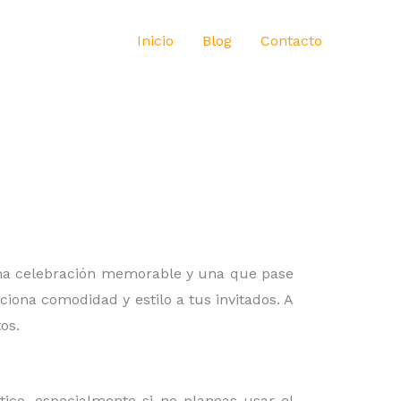
Inicio
Blog
Contacto
 una celebración memorable y una que pase
iona comodidad y estilo a tus invitados. A
os.
ico, especialmente si no planeas usar el