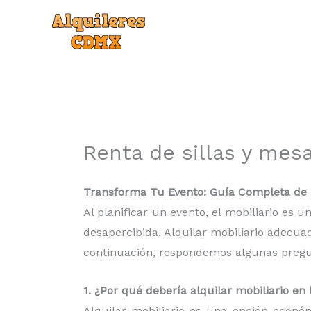
Ir
al
contenido
Renta de sillas y mes
Transforma Tu Evento: Guía Completa de r
Al planificar un evento, el mobiliario es
desapercibida. Alquilar mobiliario adecua
continuación, respondemos algunas pregunt
1. ¿Por qué debería alquilar mobiliario e
Alquilar mobiliario es una opción econó