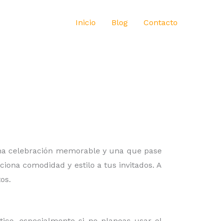
Inicio
Blog
Contacto
 una celebración memorable y una que pase
iona comodidad y estilo a tus invitados. A
os.
ico, especialmente si no planeas usar el