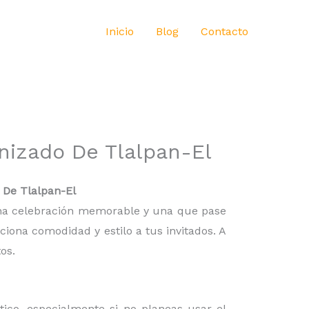
Inicio
Blog
Contacto
nizado De Tlalpan-El
 De Tlalpan-El
 una celebración memorable y una que pase
iona comodidad y estilo a tus invitados. A
os.
ico, especialmente si no planeas usar el