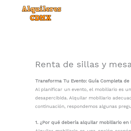
Ir
al
contenido
Renta de sillas y mes
Transforma Tu Evento: Guía Completa de r
Al planificar un evento, el mobiliario es
desapercibida. Alquilar mobiliario adecua
continuación, respondemos algunas pregunt
1. ¿Por qué debería alquilar mobiliario e
Alquilar mobiliario es una opción econó