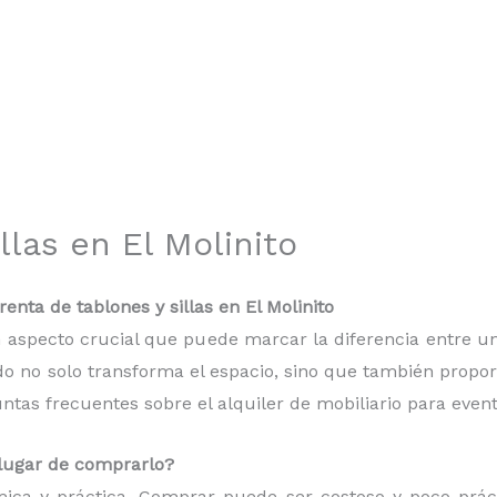
llas en El Molinito
nta de tablones y sillas en El Molinito
 un aspecto crucial que puede marcar la diferencia entre
do no solo transforma el espacio, sino que también proporc
as frecuentes sobre el alquiler de mobiliario para event
n lugar de comprarlo?
mica y práctica. Comprar puede ser costoso y poco práct