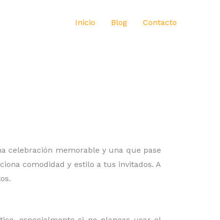
Inicio
Blog
Contacto
 una celebración memorable y una que pase
iona comodidad y estilo a tus invitados. A
os.
ico, especialmente si no planeas usar el